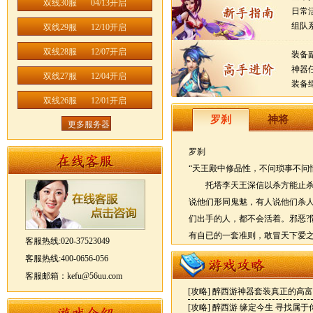
双线30服
04/13开启
日常
组队
双线29服
12/10开启
双线28服
12/07开启
装备
神器
双线27服
12/04开启
装备
双线26服
12/01开启
罗刹
神将
更多服务器
罗刹
“天王殿中修品性，不问琐事不问
托塔李天王深信以杀方能止杀
说他们形同鬼魅，有人说他们杀
们出手的人，都不会活着。邪恶?
有自已的一套准则，敢冒天下
客服热线:020-37523049
予敌人致命一击，爆发力很强，
客服热线:400-0656-056
客服邮箱：kefu@56uu.com
[攻略]
醉西游神器套装真正的高富
[攻略]
醉西游 缘定今生 寻找属于