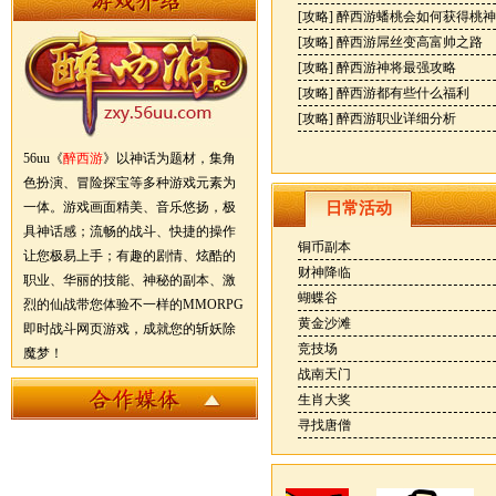
[攻略]
醉西游蟠桃会如何获得桃神
[攻略]
醉西游屌丝变高富帅之路
[攻略]
醉西游神将最强攻略
[攻略]
醉西游都有些什么福利
[攻略]
醉西游职业详细分析
56uu《
醉西游
》以神话为题材，集角
色扮演、冒险探宝等多种游戏元素为
一体。游戏画面精美、音乐悠扬，极
日常活动
具神话感；流畅的战斗、快捷的操作
铜币副本
让您极易上手；有趣的剧情、炫酷的
财神降临
职业、华丽的技能、神秘的副本、激
蝴蝶谷
烈的仙战带您体验不一样的MMORPG
黄金沙滩
即时战斗网页游戏，成就您的斩妖除
竞技场
魔梦！
战南天门
生肖大奖
寻找唐僧