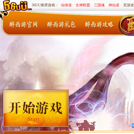
56UU推荐游戏：
仙侠道
女神联盟
三国魂
神仙道
页游攻